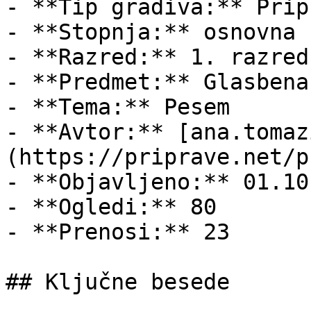
- **Tip gradiva:** Pripr
- **Stopnja:** osnovna š
- **Razred:** 1. razred

- **Predmet:** Glasbena
- **Tema:** Pesem

- **Avtor:** [ana.tomaz
(https://priprave.net/p
- **Objavljeno:** 01.10
- **Ogledi:** 80

- **Prenosi:** 23

## Ključne besede
