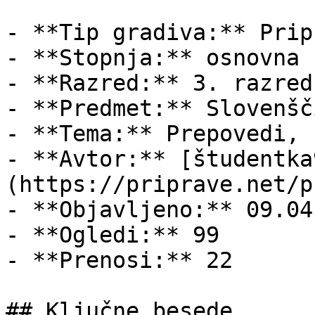
- **Tip gradiva:** Pripr
- **Stopnja:** osnovna š
- **Razred:** 3. razred

- **Predmet:** Slovenšči
- **Tema:** Prepovedi, 
- **Avtor:** [študentka
(https://priprave.net/p
- **Objavljeno:** 09.04
- **Ogledi:** 99

- **Prenosi:** 22

## Ključne besede
