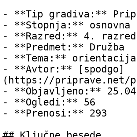
- **Tip gradiva:** Pripr
- **Stopnja:** osnovna š
- **Razred:** 4. razred

- **Predmet:** Družba

- **Tema:** orientacija

- **Avtor:** [spodgo]
(https://priprave.net/p
- **Objavljeno:** 25.04
- **Ogledi:** 56

- **Prenosi:** 293

## Ključne besede
