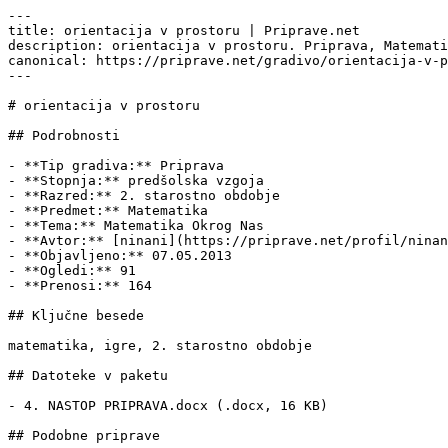
---

title: orientacija v prostoru | Priprave.net

description: orientacija v prostoru. Priprava, Matemati
canonical: https://priprave.net/gradivo/orientacija-v-p
---

# orientacija v prostoru

## Podrobnosti

- **Tip gradiva:** Priprava

- **Stopnja:** predšolska vzgoja

- **Razred:** 2. starostno obdobje

- **Predmet:** Matematika

- **Tema:** Matematika Okrog Nas

- **Avtor:** [ninani](https://priprave.net/profil/ninan
- **Objavljeno:** 07.05.2013

- **Ogledi:** 91

- **Prenosi:** 164

## Ključne besede

matematika, igre, 2. starostno obdobje

## Datoteke v paketu

- 4. NASTOP PRIPRAVA.docx (.docx, 16 KB)

## Podobne priprave
