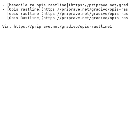
- [besedila za opis rastline](https://priprave.net/grad
- [Opis rastline](https://priprave.net/gradivo/opis-ras
- [opis rastline](https://priprave.net/gradivo/opis-ras
- [Opis Rastline](https://priprave.net/gradivo/opis-ras