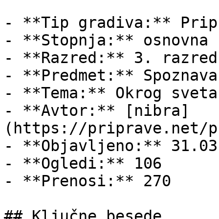
- **Tip gradiva:** Pripr
- **Stopnja:** osnovna š
- **Razred:** 3. razred

- **Predmet:** Spoznava
- **Tema:** Okrog sveta

- **Avtor:** [nibra]
(https://priprave.net/p
- **Objavljeno:** 31.03
- **Ogledi:** 106

- **Prenosi:** 270

## Ključne besede
