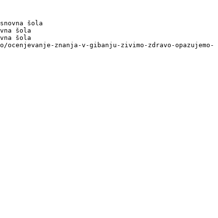
snovna šola

vna šola

vna šola

o/ocenjevanje-znanja-v-gibanju-zivimo-zdravo-opazujemo-