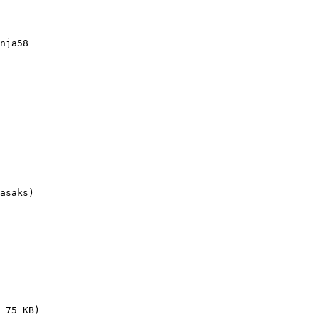
nja58

asaks)

 75 KB)
