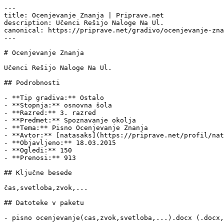
---

title: Ocenjevanje Znanja | Priprave.net

description: Učenci Rešijo Naloge Na Ul.

canonical: https://priprave.net/gradivo/ocenjevanje-zna
---

# Ocenjevanje Znanja

Učenci Rešijo Naloge Na Ul.

## Podrobnosti

- **Tip gradiva:** Ostalo

- **Stopnja:** osnovna šola

- **Razred:** 3. razred

- **Predmet:** Spoznavanje okolja

- **Tema:** Pisno Ocenjevanje Znanja

- **Avtor:** [natasaks](https://priprave.net/profil/nat
- **Objavljeno:** 18.03.2015

- **Ogledi:** 150

- **Prenosi:** 913

## Ključne besede

čas,svetloba,zvok,...

## Datoteke v paketu

- pisno ocenjevanje(cas,zvok,svetloba,...).docx (.docx,