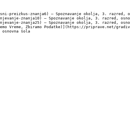
sni-preizkus-znanja6) — Spoznavanje okolja, 3. razred, o
njevanje-znanja10) — Spoznavanje okolja, 3. razred, osno
njevanje-znanja25) — Spoznavanje okolja, 3. razred, osno
emo Vreme, Zbiramo Podatke)](https://priprave.net/gradiv
 osnovna šola
