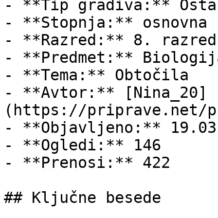
- **Tip gradiva:** Ostal
- **Stopnja:** osnovna š
- **Razred:** 8. razred

- **Predmet:** Biologija
- **Tema:** Obtočila

- **Avtor:** [Nina_20]
(https://priprave.net/p
- **Objavljeno:** 19.03
- **Ogledi:** 146

- **Prenosi:** 422

## Ključne besede
