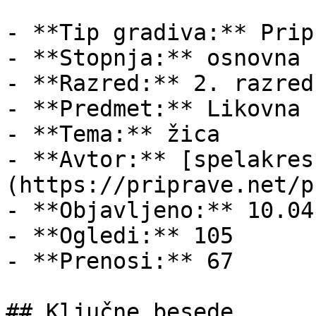
- **Tip gradiva:** Pripr
- **Stopnja:** osnovna š
- **Razred:** 2. razred

- **Predmet:** Likovna 
- **Tema:** žica

- **Avtor:** [spelakres
(https://priprave.net/p
- **Objavljeno:** 10.04
- **Ogledi:** 105

- **Prenosi:** 67

## Ključne besede
