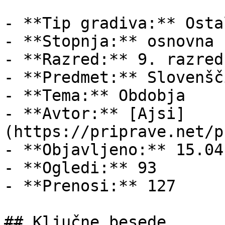
- **Tip gradiva:** Ostal
- **Stopnja:** osnovna š
- **Razred:** 9. razred

- **Predmet:** Slovenšči
- **Tema:** Obdobja

- **Avtor:** [Ajsi]
(https://priprave.net/p
- **Objavljeno:** 15.04
- **Ogledi:** 93

- **Prenosi:** 127

## Ključne besede
