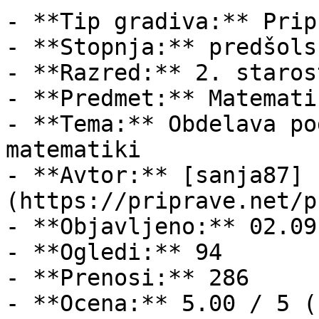
- **Tip gradiva:** Pripr
- **Stopnja:** predšols
- **Razred:** 2. staros
- **Predmet:** Matematik
- **Tema:** Obdelava po
matematiki

- **Avtor:** [sanja87]
(https://priprave.net/p
- **Objavljeno:** 02.09
- **Ogledi:** 94

- **Prenosi:** 286

- **Ocena:** 5.00 / 5 (