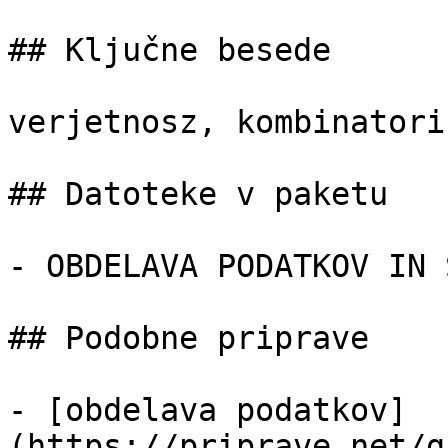
## Ključne besede

verjetnosz, kombinatori
## Datoteke v paketu

- OBDELAVA PODATKOV IN 
## Podobne priprave

- [obdelava podatkov]
(https://priprave.net/g