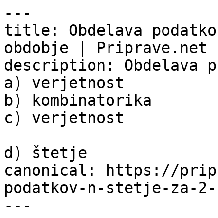
---

title: Obdelava podatko
obdobje | Priprave.net

description: Obdelava p
a) verjetnost

b) kombinatorika

c) verjetnost

d) štetje

canonical: https://prip
podatkov-n-stetje-za-2-
---
