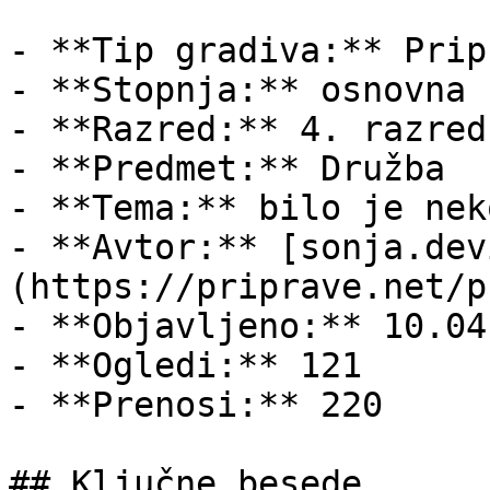
- **Tip gradiva:** Pripr
- **Stopnja:** osnovna š
- **Razred:** 4. razred

- **Predmet:** Družba

- **Tema:** bilo je neko
- **Avtor:** [sonja.dev
(https://priprave.net/p
- **Objavljeno:** 10.04
- **Ogledi:** 121

- **Prenosi:** 220

## Ključne besede
