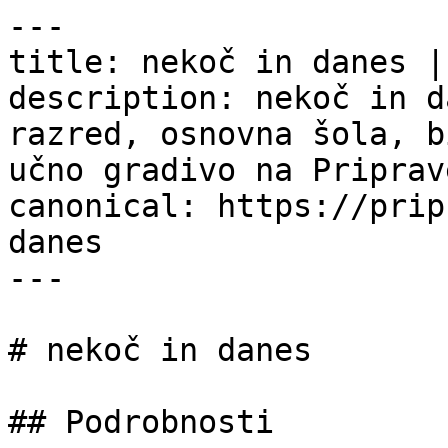
---

title: nekoč in danes |
description: nekoč in d
razred, osnovna šola, b
učno gradivo na Priprav
canonical: https://prip
danes

---

# nekoč in danes

## Podrobnosti
