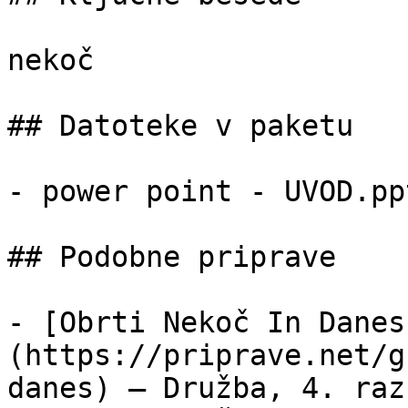
nekoč

## Datoteke v paketu

- power point - UVOD.pp
## Podobne priprave

- [Obrti Nekoč In Danes
(https://priprave.net/g
danes) — Družba, 4. raz