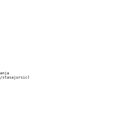
anja

/stasajursic)
