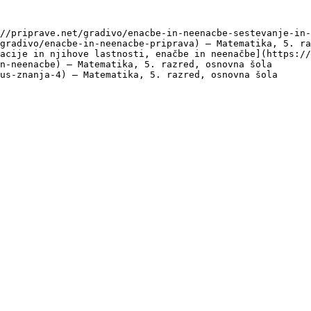
//priprave.net/gradivo/enacbe-in-neenacbe-sestevanje-in-
gradivo/enacbe-in-neenacbe-priprava) — Matematika, 5. ra
acije in njihove lastnosti, enačbe in neenačbe](https://
n-neenacbe) — Matematika, 5. razred, osnovna šola

us-znanja-4) — Matematika, 5. razred, osnovna šola
