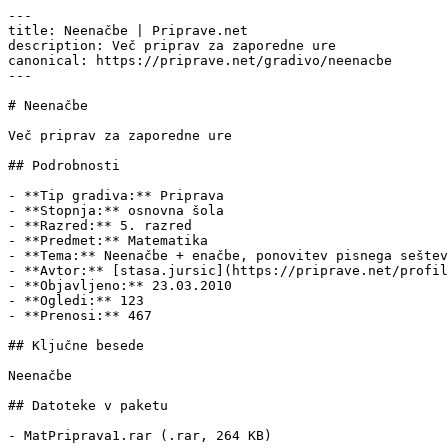
---

title: Neenačbe | Priprave.net

description: Več priprav za zaporedne ure

canonical: https://priprave.net/gradivo/neenacbe

---

# Neenačbe

Več priprav za zaporedne ure

## Podrobnosti

- **Tip gradiva:** Priprava

- **Stopnja:** osnovna šola

- **Razred:** 5. razred

- **Predmet:** Matematika

- **Tema:** Neenačbe + enačbe, ponovitev pisnega seštev
- **Avtor:** [stasa.jursic](https://priprave.net/profil
- **Objavljeno:** 23.03.2010

- **Ogledi:** 123

- **Prenosi:** 467

## Ključne besede

Neenačbe

## Datoteke v paketu

- MatPriprava1.rar (.rar, 264 KB)
