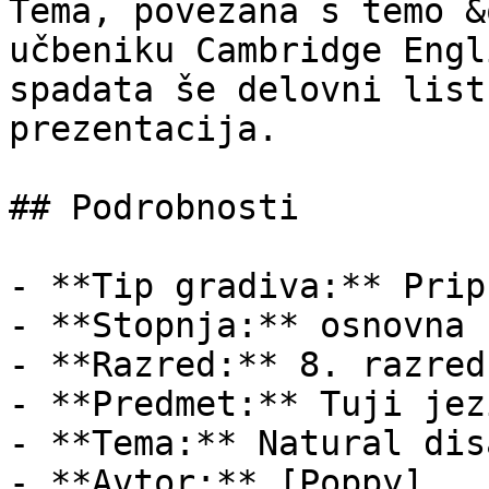
Tema, povezana s temo &
učbeniku Cambridge Engl
spadata še delovni list
prezentacija.

## Podrobnosti

- **Tip gradiva:** Pripr
- **Stopnja:** osnovna š
- **Razred:** 8. razred

- **Predmet:** Tuji jez
- **Tema:** Natural dis
- **Avtor:** [Poppy]