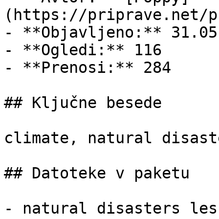
(https://priprave.net/p
- **Objavljeno:** 31.05
- **Ogledi:** 116

- **Prenosi:** 284

## Ključne besede

climate, natural disaste
## Datoteke v paketu

- natural disasters les