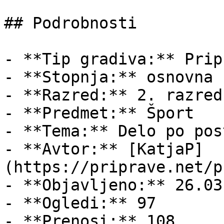
## Podrobnosti

- **Tip gradiva:** Pripr
- **Stopnja:** osnovna š
- **Razred:** 2. razred

- **Predmet:** Šport

- **Tema:** Delo po pos
- **Avtor:** [KatjaP]
(https://priprave.net/p
- **Objavljeno:** 26.03
- **Ogledi:** 97

- **Prenosi:** 108
