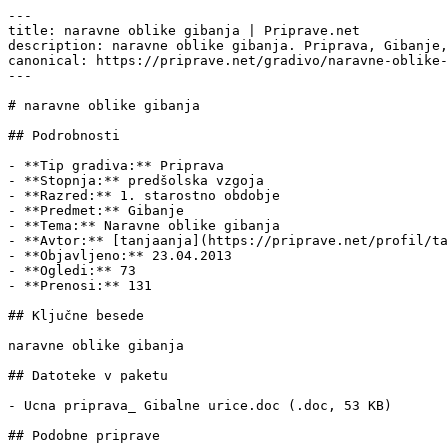
---

title: naravne oblike gibanja | Priprave.net

description: naravne oblike gibanja. Priprava, Gibanje,
canonical: https://priprave.net/gradivo/naravne-oblike-
---

# naravne oblike gibanja

## Podrobnosti

- **Tip gradiva:** Priprava

- **Stopnja:** predšolska vzgoja

- **Razred:** 1. starostno obdobje

- **Predmet:** Gibanje

- **Tema:** Naravne oblike gibanja

- **Avtor:** [tanjaanja](https://priprave.net/profil/ta
- **Objavljeno:** 23.04.2013

- **Ogledi:** 73

- **Prenosi:** 131

## Ključne besede

naravne oblike gibanja

## Datoteke v paketu

- Ucna priprava_ Gibalne urice.doc (.doc, 53 KB)

## Podobne priprave
