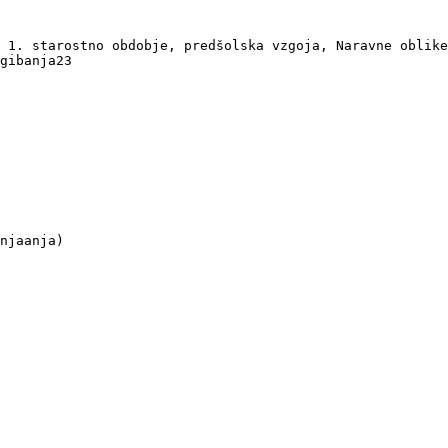
 1. starostno obdobje, predšolska vzgoja, Naravne oblike
gibanja23

njaanja)
