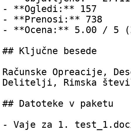
- **Ogledi:** 157

- **Prenosi:** 738

- **Ocena:** 5.00 / 5 (
## Ključne besede

Računske Opreacije, Des
Delitelji, Rimska števi
## Datoteke v paketu

- Vaje za 1. test_1.doc