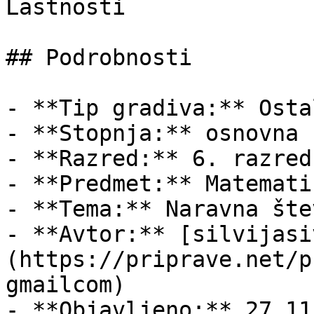
Lastnosti

## Podrobnosti

- **Tip gradiva:** Ostal
- **Stopnja:** osnovna š
- **Razred:** 6. razred

- **Predmet:** Matematik
- **Tema:** Naravna štev
- **Avtor:** [silvijasi
(https://priprave.net/p
gmailcom)

- **Objavljeno:** 27.11