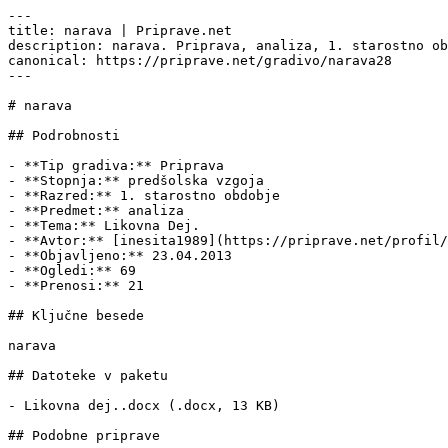
---

title: narava | Priprave.net

description: narava. Priprava, analiza, 1. starostno ob
canonical: https://priprave.net/gradivo/narava28

---

# narava

## Podrobnosti

- **Tip gradiva:** Priprava

- **Stopnja:** predšolska vzgoja

- **Razred:** 1. starostno obdobje

- **Predmet:** analiza

- **Tema:** Likovna Dej.

- **Avtor:** [inesita1989](https://priprave.net/profil/
- **Objavljeno:** 23.04.2013

- **Ogledi:** 69

- **Prenosi:** 21

## Ključne besede

narava

## Datoteke v paketu

- Likovna dej..docx (.docx, 13 KB)

## Podobne priprave
