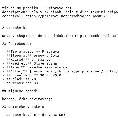
---

title: Na pašniku  | Priprave.net

description: Delo v skupinah; delo z didaktičnimi pripo
canonical: https://priprave.net/gradivo/na-pasniku

---

# Na pašniku 

Delo v skupinah; delo z didaktičnimi pripomočki;računal
## Podrobnosti

- **Tip gradiva:** Priprava

- **Stopnja:** osnovna šola

- **Razred:** 2. razred

- **Predmet:** Slovenščina

- **Tema:** Besedne skrivalnice

- **Avtor:** [darja.bedic](https://priprave.net/profil/
- **Objavljeno:** 30.05.2010

- **Ogledi:** 90

- **Prenosi:** 33

## Ključne besede

besede, črke,povezovanje 

## Datoteke v paketu

- Na pasniku.doc (.doc, 36 KB)
