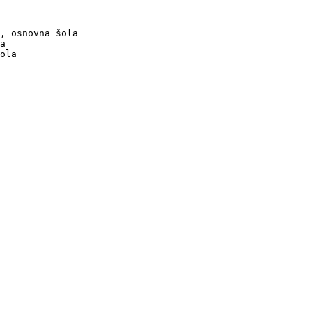
, osnovna šola

a

ola
