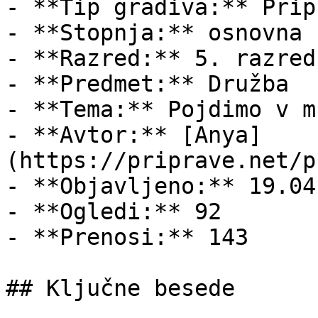
- **Tip gradiva:** Pripr
- **Stopnja:** osnovna š
- **Razred:** 5. razred

- **Predmet:** Družba

- **Tema:** Pojdimo v mu
- **Avtor:** [Anya]
(https://priprave.net/p
- **Objavljeno:** 19.04
- **Ogledi:** 92

- **Prenosi:** 143

## Ključne besede
