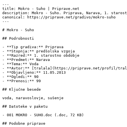
---

title: Mokro - Suho | Priprave.net

description: Mokro - Suho. Priprava, Narava, 1. starost
canonical: https://priprave.net/gradivo/mokro-suho

---

# Mokro - Suho

## Podrobnosti

- **Tip gradiva:** Priprava

- **Stopnja:** predšolska vzgoja

- **Razred:** 1. starostno obdobje

- **Predmet:** Narava

- **Tema:** Voda

- **Avtor:** [tralala](https://priprave.net/profil/tral
- **Objavljeno:** 11.05.2013

- **Ogledi:** 90

- **Prenosi:** 99

## Ključne besede

voda, naravoslovje, sušenje

## Datoteke v paketu

- 001 MOKRO - SUHO.doc (.doc, 72 KB)

## Podobne priprave
