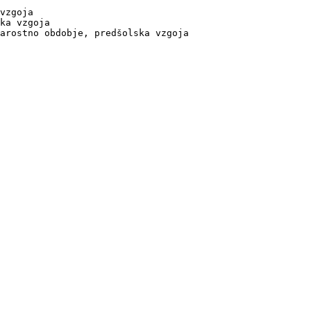
vzgoja

ka vzgoja

arostno obdobje, predšolska vzgoja
