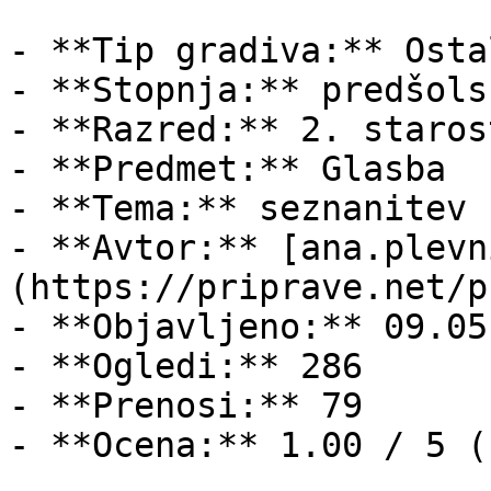
- **Tip gradiva:** Ostal
- **Stopnja:** predšols
- **Razred:** 2. staros
- **Predmet:** Glasba

- **Tema:** seznanitev 
- **Avtor:** [ana.plevn
(https://priprave.net/p
- **Objavljeno:** 09.05
- **Ogledi:** 286

- **Prenosi:** 79

- **Ocena:** 1.00 / 5 (