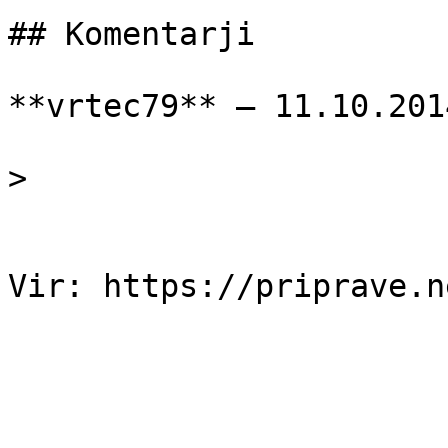
## Komentarji

**vrtec79** — 11.10.2014
> 
