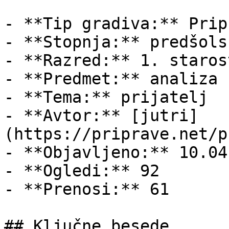
- **Tip gradiva:** Pripr
- **Stopnja:** predšols
- **Razred:** 1. staros
- **Predmet:** analiza

- **Tema:** prijatelj

- **Avtor:** [jutri]
(https://priprave.net/p
- **Objavljeno:** 10.04
- **Ogledi:** 92

- **Prenosi:** 61

## Ključne besede
