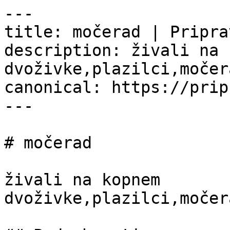
---

title: močerad | Pripra
description: živali na 
dvoživke,plazilci,močera
canonical: https://prip
---

# močerad

živali na kopnem

dvoživke,plazilci,močera