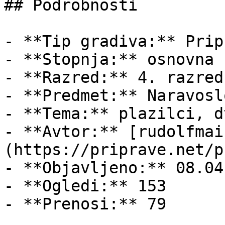
## Podrobnosti

- **Tip gradiva:** Pripr
- **Stopnja:** osnovna š
- **Razred:** 4. razred

- **Predmet:** Naravosl
- **Tema:** plazilci, d
- **Avtor:** [rudolfmai
(https://priprave.net/p
- **Objavljeno:** 08.04
- **Ogledi:** 153

- **Prenosi:** 79
