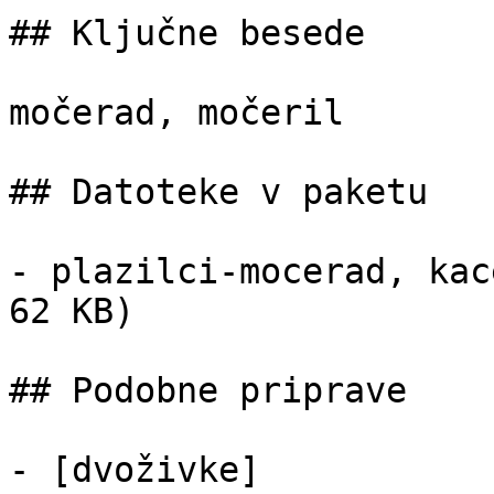
## Ključne besede

močerad, močeril

## Datoteke v paketu

- plazilci-mocerad, kac
62 KB)

## Podobne priprave

- [dvoživke]