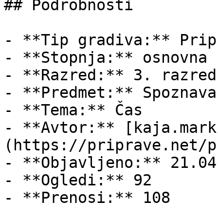
## Podrobnosti

- **Tip gradiva:** Pripr
- **Stopnja:** osnovna š
- **Razred:** 3. razred

- **Predmet:** Spoznava
- **Tema:** Čas

- **Avtor:** [kaja.mark
(https://priprave.net/p
- **Objavljeno:** 21.04
- **Ogledi:** 92

- **Prenosi:** 108
