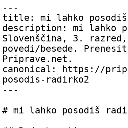
---

title: mi lahko posodiš
description: mi lahko p
Slovenščina, 3. razred,
povedi/besede. Prenesit
Priprave.net.

canonical: https://prip
posodis-radirko2

---

# mi lahko posodiš radir