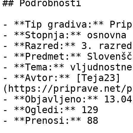
## Podrobnosti

- **Tip gradiva:** Pripr
- **Stopnja:** osnovna š
- **Razred:** 3. razred

- **Predmet:** Slovenšči
- **Tema:** vljudnostne
- **Avtor:** [Teja23]
(https://priprave.net/p
- **Objavljeno:** 13.04
- **Ogledi:** 129

- **Prenosi:** 88
