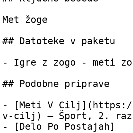
Met žoge

## Datoteke v paketu

- Igre z zogo - meti zo
## Podobne priprave

- [Meti V Cilj](https:/
v-cilj) — Šport, 2. raz
- [Delo Po Postajah]