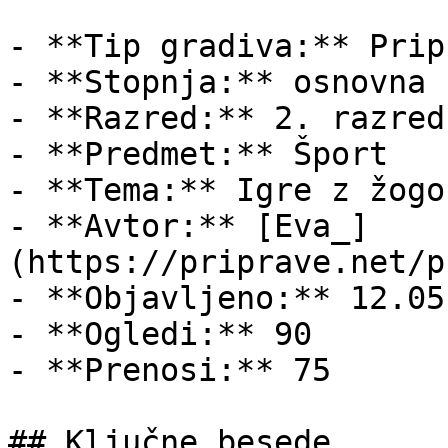
- **Tip gradiva:** Pripr
- **Stopnja:** osnovna š
- **Razred:** 2. razred

- **Predmet:** Šport

- **Tema:** Igre z žogo

- **Avtor:** [Eva_]
(https://priprave.net/p
- **Objavljeno:** 12.05
- **Ogledi:** 90

- **Prenosi:** 75

## Ključne besede
