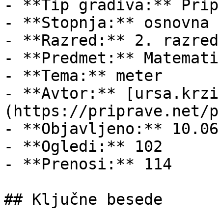
- **Tip gradiva:** Pripr
- **Stopnja:** osnovna š
- **Razred:** 2. razred

- **Predmet:** Matematik
- **Tema:** meter

- **Avtor:** [ursa.krzi
(https://priprave.net/p
- **Objavljeno:** 10.06
- **Ogledi:** 102

- **Prenosi:** 114

## Ključne besede
