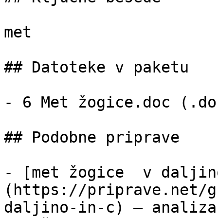
met

## Datoteke v paketu

- 6 Met žogice.doc (.do
## Podobne priprave

- [met žogice  v daljin
(https://priprave.net/g
daljino-in-c) — analiza