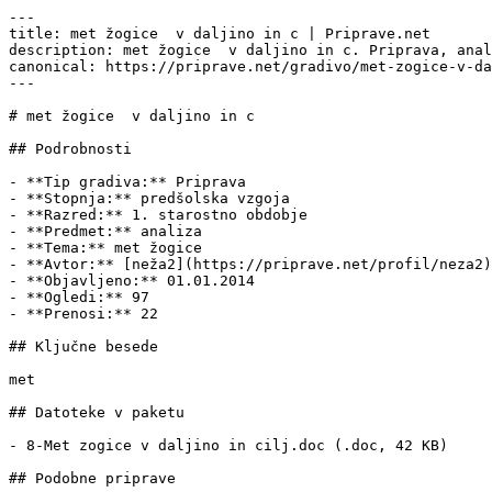
---

title: met žogice  v daljino in c | Priprave.net

description: met žogice  v daljino in c. Priprava, anal
canonical: https://priprave.net/gradivo/met-zogice-v-da
---

# met žogice  v daljino in c

## Podrobnosti

- **Tip gradiva:** Priprava

- **Stopnja:** predšolska vzgoja

- **Razred:** 1. starostno obdobje

- **Predmet:** analiza

- **Tema:** met žogice

- **Avtor:** [neža2](https://priprave.net/profil/neza2)

- **Objavljeno:** 01.01.2014

- **Ogledi:** 97

- **Prenosi:** 22

## Ključne besede

met

## Datoteke v paketu

- 8-Met zogice v daljino in cilj.doc (.doc, 42 KB)

## Podobne priprave
