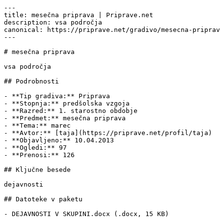
---

title: mesečna priprava | Priprave.net

description: vsa področja

canonical: https://priprave.net/gradivo/mesecna-priprav
---

# mesečna priprava

vsa področja

## Podrobnosti

- **Tip gradiva:** Priprava

- **Stopnja:** predšolska vzgoja

- **Razred:** 1. starostno obdobje

- **Predmet:** mesečna priprava

- **Tema:** marec

- **Avtor:** [taja](https://priprave.net/profil/taja)

- **Objavljeno:** 10.04.2013

- **Ogledi:** 97

- **Prenosi:** 126

## Ključne besede

dejavnosti

## Datoteke v paketu

- DEJAVNOSTI V SKUPINI.docx (.docx, 15 KB)
