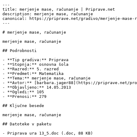
---

title: merjenje mase, računanje | Priprave.net

description: merjenje mase, računanje

canonical: https://priprave.net/gradivo/merjenje-mase-r
---

# merjenje mase, računanje

merjenje mase, računanje

## Podrobnosti

- **Tip gradiva:** Priprava

- **Stopnja:** osnovna šola

- **Razred:** 5. razred

- **Predmet:** Matematika

- **Tema:** merjenje mase, računanje

- **Avtor:** [barbara.jager88](https://priprave.net/pro
- **Objavljeno:** 14.05.2013

- **Ogledi:** 105

- **Prenosi:** 279

## Ključne besede

merjenje mase, računanje

## Datoteke v paketu

- Priprava ura 13_5.doc (.doc, 88 KB)
