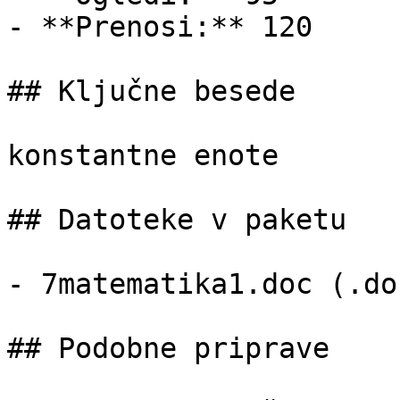
- **Prenosi:** 120

## Ključne besede

konstantne enote

## Datoteke v paketu

- 7matematika1.doc (.do
## Podobne priprave
