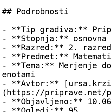
## Podrobnosti

- **Tip gradiva:** Pripr
- **Stopnja:** osnovna š
- **Razred:** 2. razred

- **Predmet:** Matematik
- **Tema:** Merjenje do
enotami

- **Avtor:** [ursa.krzi
(https://priprave.net/p
- **Objavljeno:** 10.06
- **Ogledi:** 95
