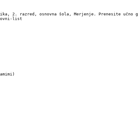
ika, 2. razred, osnovna šola, Merjenje. Prenesite učno g
ovni-list

amimi)
