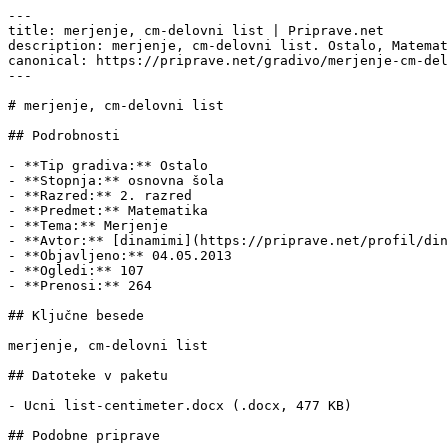
---

title: merjenje, cm-delovni list | Priprave.net

description: merjenje, cm-delovni list. Ostalo, Matemat
canonical: https://priprave.net/gradivo/merjenje-cm-del
---

# merjenje, cm-delovni list

## Podrobnosti

- **Tip gradiva:** Ostalo

- **Stopnja:** osnovna šola

- **Razred:** 2. razred

- **Predmet:** Matematika

- **Tema:** Merjenje

- **Avtor:** [dinamimi](https://priprave.net/profil/din
- **Objavljeno:** 04.05.2013

- **Ogledi:** 107

- **Prenosi:** 264

## Ključne besede

merjenje, cm-delovni list

## Datoteke v paketu

- Ucni list-centimeter.docx (.docx, 477 KB)

## Podobne priprave
