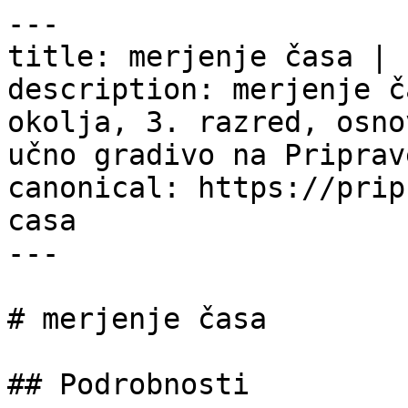
---

title: merjenje časa | 
description: merjenje č
okolja, 3. razred, osno
učno gradivo na Priprav
canonical: https://prip
casa

---

# merjenje časa

## Podrobnosti
