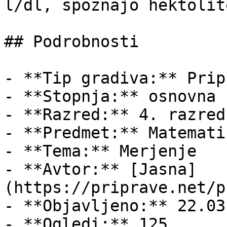
l/dl, spoznajo hektolit
## Podrobnosti

- **Tip gradiva:** Pripr
- **Stopnja:** osnovna š
- **Razred:** 4. razred

- **Predmet:** Matematik
- **Tema:** Merjenje

- **Avtor:** [Jasna]
(https://priprave.net/p
- **Objavljeno:** 22.03
- **Ogledi:** 125
