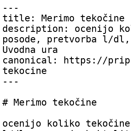
---

title: Merimo tekočine 
description: ocenijo ko
posode, pretvorba l/dl,
Uvodna ura

canonical: https://prip
tekocine

---

# Merimo tekočine

ocenijo koliko tekočine