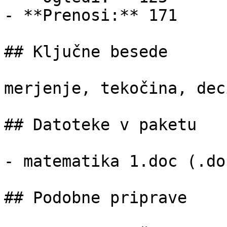
- **Prenosi:** 171

## Ključne besede

merjenje, tekočina, dec
## Datoteke v paketu

- matematika 1.doc (.do
## Podobne priprave
