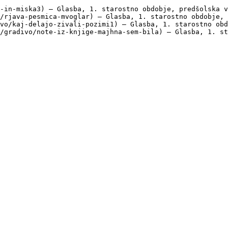
-in-miska3) — Glasba, 1. starostno obdobje, predšolska v
/rjava-pesmica-mvoglar) — Glasba, 1. starostno obdobje, 
vo/kaj-delajo-zivali-pozimi1) — Glasba, 1. starostno obd
/gradivo/note-iz-knjige-majhna-sem-bila) — Glasba, 1. st