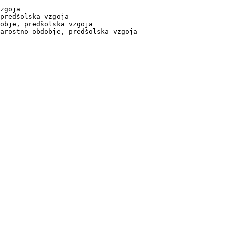
zgoja

predšolska vzgoja

obje, predšolska vzgoja

arostno obdobje, predšolska vzgoja
