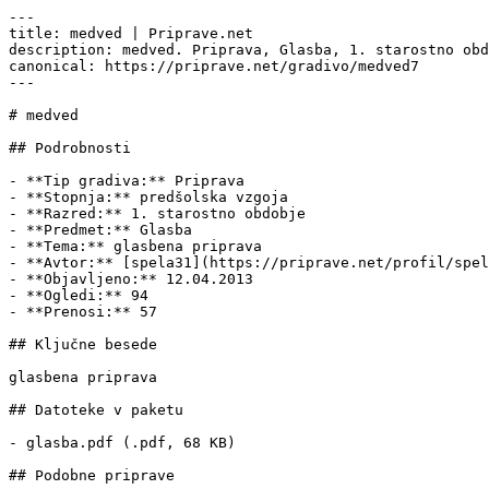
---

title: medved | Priprave.net

description: medved. Priprava, Glasba, 1. starostno obd
canonical: https://priprave.net/gradivo/medved7

---

# medved

## Podrobnosti

- **Tip gradiva:** Priprava

- **Stopnja:** predšolska vzgoja

- **Razred:** 1. starostno obdobje

- **Predmet:** Glasba

- **Tema:** glasbena priprava

- **Avtor:** [spela31](https://priprave.net/profil/spel
- **Objavljeno:** 12.04.2013

- **Ogledi:** 94

- **Prenosi:** 57

## Ključne besede

glasbena priprava

## Datoteke v paketu

- glasba.pdf (.pdf, 68 KB)

## Podobne priprave
