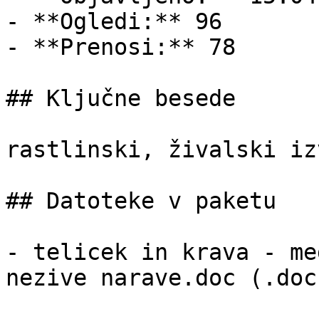
- **Ogledi:** 96

- **Prenosi:** 78

## Ključne besede

rastlinski, živalski izv
## Datoteke v paketu

- telicek in krava - me
nezive narave.doc (.doc