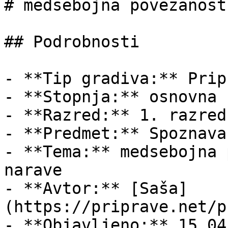
# medsebojna povezanost
## Podrobnosti

- **Tip gradiva:** Pripr
- **Stopnja:** osnovna š
- **Razred:** 1. razred

- **Predmet:** Spoznava
- **Tema:** medsebojna 
narave

- **Avtor:** [Saša]
(https://priprave.net/p
- **Objavljeno:** 15.04