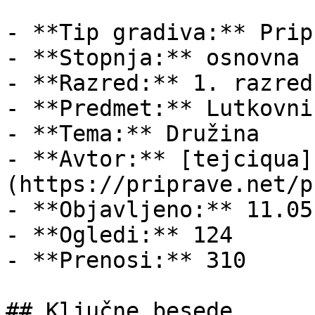
- **Tip gradiva:** Pripr
- **Stopnja:** osnovna š
- **Razred:** 1. razred

- **Predmet:** Lutkovni
- **Tema:** Družina

- **Avtor:** [tejciqua]
(https://priprave.net/p
- **Objavljeno:** 11.05
- **Ogledi:** 124

- **Prenosi:** 310

## Ključne besede
