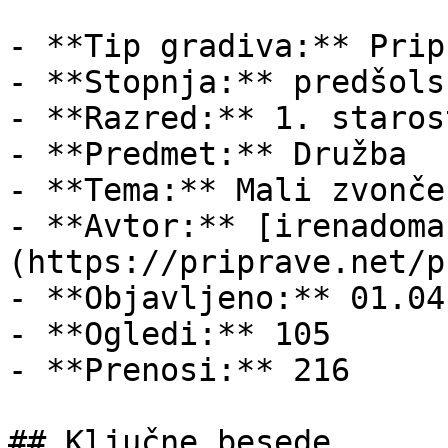
- **Tip gradiva:** Pripr
- **Stopnja:** predšols
- **Razred:** 1. staros
- **Predmet:** Družba

- **Tema:** Mali zvonče
- **Avtor:** [irenadoma
(https://priprave.net/p
- **Objavljeno:** 01.04
- **Ogledi:** 105

- **Prenosi:** 216

## Ključne besede
