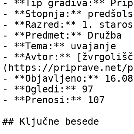
- **Tip gradiva:** Pripr
- **Stopnja:** predšols
- **Razred:** 1. staros
- **Predmet:** Družba

- **Tema:** uvajanje

- **Avtor:** [žvrgolišč
(https://priprave.net/p
- **Objavljeno:** 16.08
- **Ogledi:** 97

- **Prenosi:** 107

## Ključne besede
