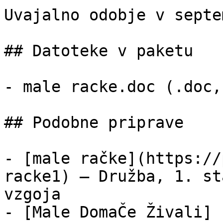
Uvajalno odobje v septem
## Datoteke v paketu

- male racke.doc (.doc,
## Podobne priprave

- [male račke](https://
racke1) — Družba, 1. st
vzgoja

- [Male DomaČe Živali]