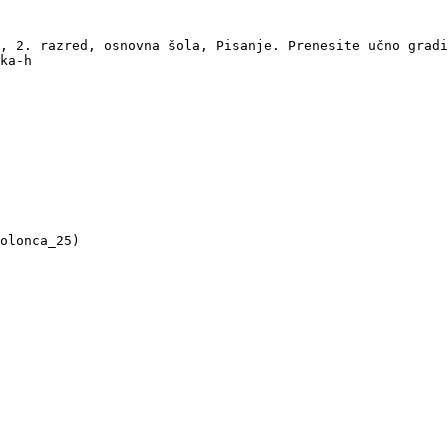
, 2. razred, osnovna šola, Pisanje. Prenesite učno gradi
ka-h

olonca_25)
