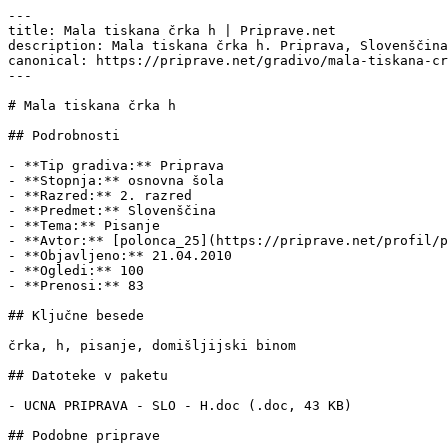
---

title: Mala tiskana črka h | Priprave.net

description: Mala tiskana črka h. Priprava, Slovenščina
canonical: https://priprave.net/gradivo/mala-tiskana-cr
---

# Mala tiskana črka h

## Podrobnosti

- **Tip gradiva:** Priprava

- **Stopnja:** osnovna šola

- **Razred:** 2. razred

- **Predmet:** Slovenščina

- **Tema:** Pisanje

- **Avtor:** [polonca_25](https://priprave.net/profil/p
- **Objavljeno:** 21.04.2010

- **Ogledi:** 100

- **Prenosi:** 83

## Ključne besede

črka, h, pisanje, domišljijski binom

## Datoteke v paketu

- UCNA PRIPRAVA - SLO - H.doc (.doc, 43 KB)

## Podobne priprave
