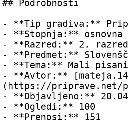
## Podrobnosti

- **Tip gradiva:** Pripr
- **Stopnja:** osnovna š
- **Razred:** 2. razred

- **Predmet:** Slovenšči
- **Tema:** Mali pisani
- **Avtor:** [mateja.14
(https://priprave.net/p
- **Objavljeno:** 20.04
- **Ogledi:** 100

- **Prenosi:** 151
