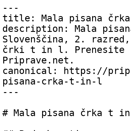
---

title: Mala pisana črka
description: Mala pisan
Slovenščina, 2. razred,
črki t in l. Prenesite 
Priprave.net.

canonical: https://prip
pisana-crka-t-in-l

---

# Mala pisana črka t in 