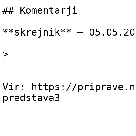
## Komentarji

**skrejnik** — 05.05.202
> 

Vir: https://priprave.n