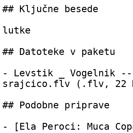
## Ključne besede

lutke

## Datoteke v paketu

- Levstik _ Vogelnik --
srajcico.flv (.flv, 22 M
## Podobne priprave

- [Ela Peroci: Muca Cop