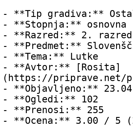
- **Tip gradiva:** Ostal
- **Stopnja:** osnovna š
- **Razred:** 2. razred

- **Predmet:** Slovenšči
- **Tema:** Lutke

- **Avtor:** [Rosita]
(https://priprave.net/p
- **Objavljeno:** 23.04
- **Ogledi:** 102

- **Prenosi:** 255

- **Ocena:** 3.00 / 5 (