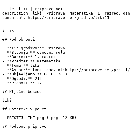
---

title: liki | Priprave.net

description: liki. Priprava, Matematika, 1. razred, osn
canonical: https://priprave.net/gradivo/liki25

---

# liki

## Podrobnosti

- **Tip gradiva:** Priprava

- **Stopnja:** osnovna šola

- **Razred:** 1. razred

- **Predmet:** Matematika

- **Tema:** liki

- **Avtor:** [ana.tomazin](https://priprave.net/profil/
- **Objavljeno:** 06.05.2013

- **Ogledi:** 219

- **Prenosi:** 27

## Ključne besede

liki

## Datoteke v paketu

- PRESTEJ LIKE.png (.png, 12 KB)

## Podobne priprave
