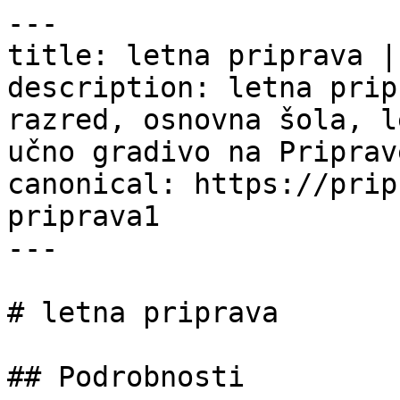
---

title: letna priprava |
description: letna prip
razred, osnovna šola, l
učno gradivo na Priprav
canonical: https://prip
priprava1

---

# letna priprava

## Podrobnosti
