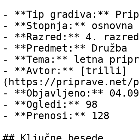
- **Tip gradiva:** Pripr
- **Stopnja:** osnovna š
- **Razred:** 4. razred

- **Predmet:** Družba

- **Tema:** letna pripra
- **Avtor:** [trilli]
(https://priprave.net/p
- **Objavljeno:** 04.09
- **Ogledi:** 98

- **Prenosi:** 128

## Ključne besede
