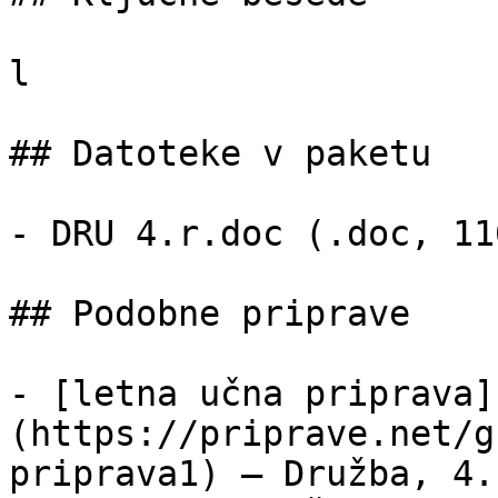
l

## Datoteke v paketu

- DRU 4.r.doc (.doc, 11
## Podobne priprave

- [letna učna priprava]
(https://priprave.net/g
priprava1) — Družba, 4.