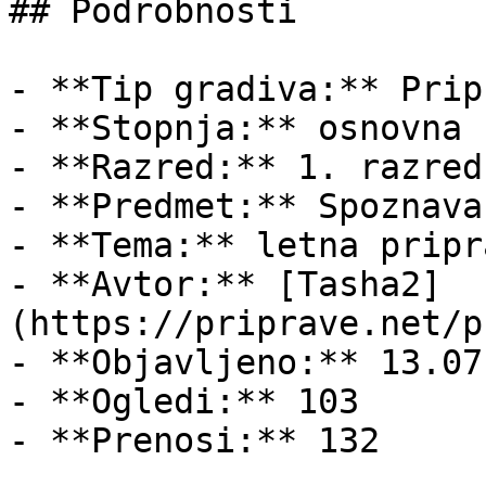
## Podrobnosti

- **Tip gradiva:** Pripr
- **Stopnja:** osnovna š
- **Razred:** 1. razred

- **Predmet:** Spoznava
- **Tema:** letna pripr
- **Avtor:** [Tasha2]
(https://priprave.net/p
- **Objavljeno:** 13.07
- **Ogledi:** 103

- **Prenosi:** 132
