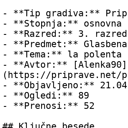
- **Tip gradiva:** Pripr
- **Stopnja:** osnovna š
- **Razred:** 3. razred

- **Predmet:** Glasbena
- **Tema:** la polenta

- **Avtor:** [Alenka90]
(https://priprave.net/p
- **Objavljeno:** 21.04
- **Ogledi:** 89

- **Prenosi:** 52

## Ključne besede
