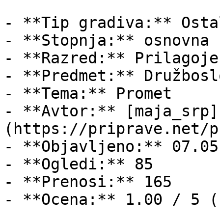
- **Tip gradiva:** Ostal
- **Stopnja:** osnovna š
- **Razred:** Prilagoje
- **Predmet:** Družboslo
- **Tema:** Promet

- **Avtor:** [maja_srp]
(https://priprave.net/p
- **Objavljeno:** 07.05
- **Ogledi:** 85

- **Prenosi:** 165

- **Ocena:** 1.00 / 5 (