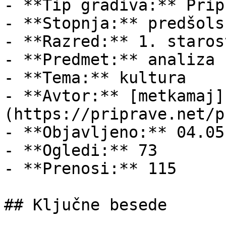
- **Tip gradiva:** Pripr
- **Stopnja:** predšols
- **Razred:** 1. staros
- **Predmet:** analiza

- **Tema:** kultura

- **Avtor:** [metkamaj]
(https://priprave.net/p
- **Objavljeno:** 04.05
- **Ogledi:** 73

- **Prenosi:** 115

## Ključne besede
